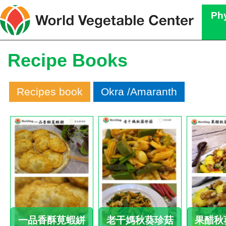
Phy
Recipe Books
Recipes book
Okra /Amaranth
一品香酥莧蝦絣
老干媽秋葵珍菇
果醋秋