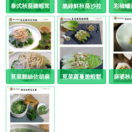
泰式秋葵鑲蝦茸
脆綠鮮秋葵沙拉
彩椒蠔
莧菜雞絲佐胡麻
莧菜蘿蔓脆蝦鬆
麻婆秋